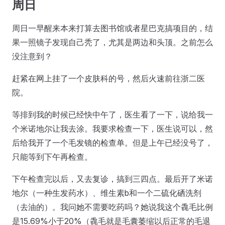
周日
周日一早醒来本来打算去图书馆或者星巴克搞项目的，结
果一照镜子发现自己秃了，尤其是两边和头顶。之前怎么
没注意到？
赶紧在网上挂了一个皮肤科的号，然后火速前往浙二医
院。
等排到我的时候已经快中午了，医生看了一下，说给我一
个米诺地尔让我去涂。我要求检查一下，医生说可以，然
后给我开了一个毛发镜的检查单。但是上午已经没号了，
只能等到下午再检查。
下午检查完以后，又去复诊，搞到三四点。最后开了米诺
地尔（一种生发药水）、维生素b和一个二硫化硒洗剂
（去油的）。我问她不需要吃药吗？她说我这个毳毛比例
是15.69%小于20%（毳毛就是毛囊萎缩以后正常的毛退